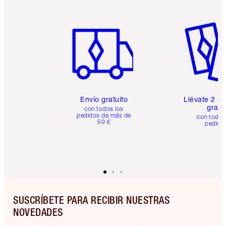
Artículo 1 de 6
Artículo
Envío gratuito
Llévate 2 m
gratis
con todos los
pedidos de más de
con todos
59 €
pedido
SUSCRÍBETE PARA RECIBIR NUESTRAS
NOVEDADES