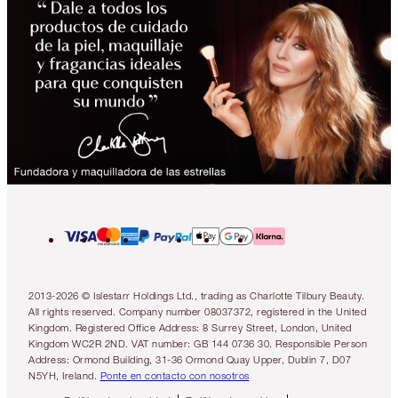
2013-2026 © Islestarr Holdings Ltd., trading as Charlotte Tilbury Beauty.
All rights reserved. Company number 08037372, registered in the United
Kingdom. Registered Office Address: 8 Surrey Street, London, United
Kingdom WC2R 2ND. VAT number: GB 144 0736 30. Responsible Person
Address: Ormond Building, 31-36 Ormond Quay Upper, Dublin 7, D07
N5YH, Ireland.
Ponte en contacto con nosotros