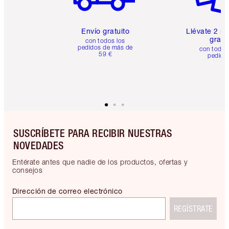
Envío gratuito
Llévate 2 m
gratis
con todos los
pedidos de más de
con todos
59 €
pedido
SUSCRÍBETE PARA RECIBIR NUESTRAS
NOVEDADES
Entérate antes que nadie de los productos, ofertas y
consejos
Dirección de correo electrónico
REGÍSTRATE