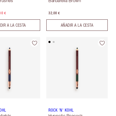
rushes
Barbarella Brown
10 €
32,00 €
DIR A LA CESTA
AÑADIR A LA CESTA
KOHL
ROCK 'N' KOHL
Nights
Hypnotic Peacock