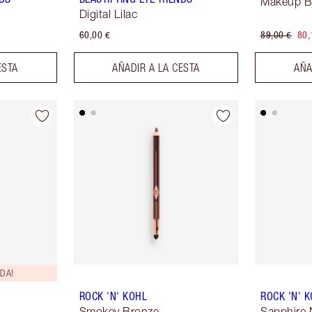
Makeup B
Digital Lilac
60,00 €
89,00 €
80,
ESTA
AÑADIR A LA CESTA
AÑA
DA!
ROCK 'N' KOHL
ROCK 'N' 
Smokey Bronze
Sapphire 