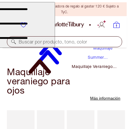
Consigue una brocha bronceadora de regalo al gastar 120 € Sujeto a
TyC.
Buscar por producto, tono, color
Maquillaje
Summer
Makeup
Maquillaje Veraniego
Maquillaje
Para Ojos
veraniego para
ojos
Más información