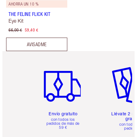
AHORRA UN 10 %
THE FELINE FLICK KIT
Eye Kit
66,00 €
59,40 €
AVISADME
Artículo 1 de 6
Artículo
Envío gratuito
Llévate 2 m
gratis
con todos los
pedidos de más de
con todos
59 €
pedido