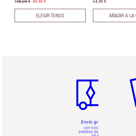
108,00 €
86,40 €
54,00 €
ELEGIR TONOS
AÑADIR A LA
Artículo 1 de 6
Ar
Envío gratuito
con todos los
pedidos de más de
59 €