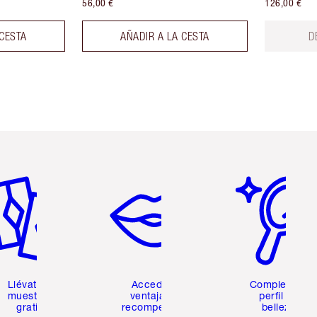
56,00 €
126,00 €
 CESTA
AÑADIR A LA CESTA
D
tículo 2 de 6
Artículo 3 de 6
Artículo 4 de 6
Llévate 2
Accede a
Completa tu
muestras
ventajas y
perfil de
gratis
recompensas
belleza