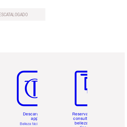
ESCATALOGADO
Artículo 5 de 6
Artículo 6 de 6
Descarga la
Reserva una
app
consulta de
belleza en
Belleza fácil para ti