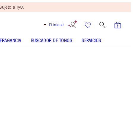
ujeto a TyC.
Fidelidad
FRAGANCIA
BUSCADOR DE TONOS
SERVICIOS
Mini dúo de belleza
de regalo
con compras de 100 € Sujeto
a TyC.
Ahorra un mágico 10 % en este dúo EXCLUSIVO
de máscara y barra de labios Pillow Talk.
Más información