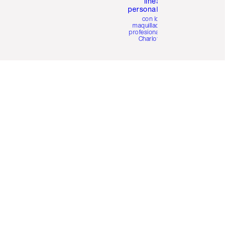
línea
personalizada
con los
maquilladores
profesionales de
Charlotte.