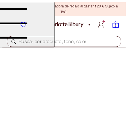
Consigue una brocha bronceadora de regalo al gastar 120 € Sujeto a
TyC.
Buscar por producto, tono, color
LUXURY PALETTE
COPPER CHARGE
56,00 €