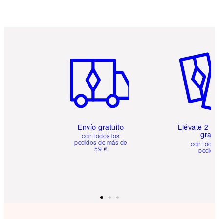
Artículo 1 de 6
Artículo
Envío gratuito
Llévate 2 m
gratis
con todos los
pedidos de más de
con todos
59 €
pedido