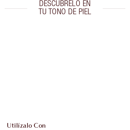
DESCÚBRELO EN
TU TONO DE PIEL
Artículo 1 de 20
Artí
Utilízalo Con