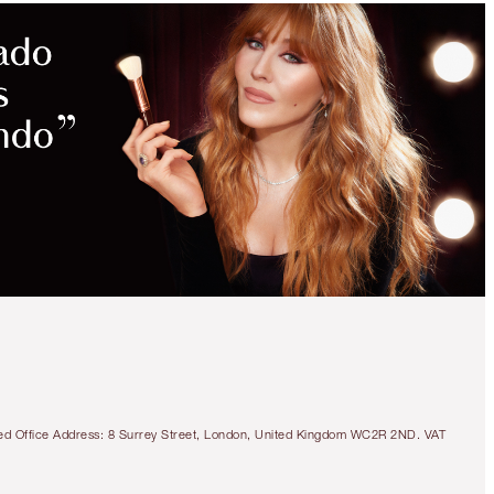
tered Office Address: 8 Surrey Street, London, United Kingdom WC2R 2ND. VAT