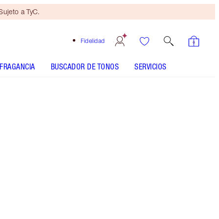
ujeto a TyC.
Fidelidad
FRAGANCIA
BUSCADOR DE TONOS
SERVICIOS
LUXURY PALETTE - Elegir tono
LUXURY PALETTE - Elegir tono