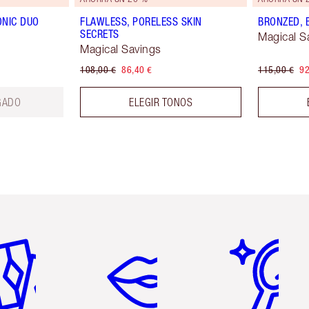
ONIC DUO
FLAWLESS, PORELESS SKIN
BRONZED, 
SECRETS
Magical S
Magical Savings
108,00 €
86,40 €
115,00 €
92
GADO
ELEGIR TONOS
tículo 2 de 6
Artículo 3 de 6
Artículo 4 de 6