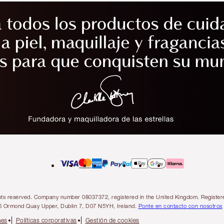
l rights reserved. Company number 08037372, registered in the United Kingdom. Regis
6 Ormond Quay Upper, Dublin 7, D07 N5YH, Ireland.
Ponte en contacto con nosotros
nes
Políticas corporativas
Gestión de cookies