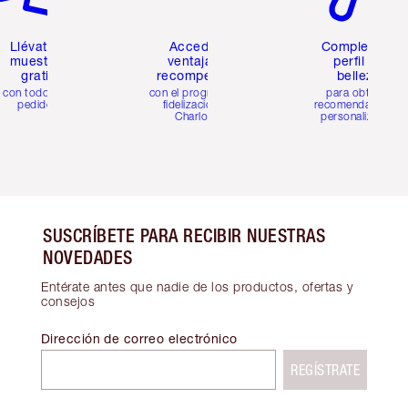
Llévate 2
Accede a
Completa tu
muestras
ventajas y
perfil de
gratis
recompensas
belleza
con todos los
con el programa de
para obtener
pedidos
fidelización de
recomendaciones
Charlotte
personalizadas
SUSCRÍBETE PARA RECIBIR NUESTRAS
NOVEDADES
Entérate antes que nadie de los productos, ofertas y
consejos
Dirección de correo electrónico
REGÍSTRATE