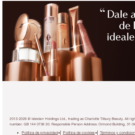
2013-2026 © Islestarr Holdings Ltd., trading as Charlotte Tilbury Beauty. Al
number: GB 144 0736 30. Responsible Person Address: Ormond Building, 31-3
Política de privacidad
Política de cookies
Términos y condicio