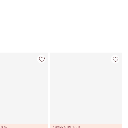
Elige 2 muestras gratis al finalizar la
compra
20 %
AHORRA UN 10 %