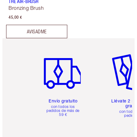
THE AIR-BRUSH
Bronzing Brush
45,00 €
AVISADME
Artículo 1 de 6
Artículo
Envío gratuito
Llévate 2 m
gratis
con todos los
pedidos de más de
con todos
59 €
pedido