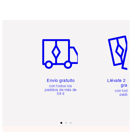
Artículo 1 de 6
Artículo
Envío gratuito
Llévate 2 m
gratis
con todos los
pedidos de más de
con todos
59 €
pedido