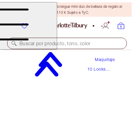
¡ÚLTIMA OPORTUNIDAD! Consigue mini dúo de belleza de regalo al
gastar 110 € Sujeto a TyC.
Buscar por producto, tono, color
Maquillaje
THE VINTAGE VAMP
10 Looks
FAIR
Icónicos
220,00 €