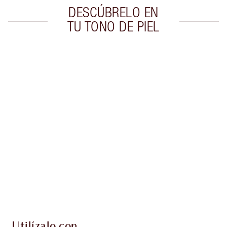
DESCÚBRELO EN
TU TONO DE PIEL
Artículo 1 de 8
Artí
Utilízalo con