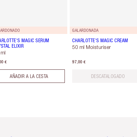
LARDONADO
GALARDONADA
ARLOTTE'S MAGIC SERUM
CHARLOTTE'S MAGIC CREAM
STAL ELIXIR
50 ml Moisturiser
 ml
00 €
97,00 €
AÑADIR A LA CESTA
DESCATALOGADO
tículo 2 de 6
Artículo 3 de 6
Artículo 4 de 6