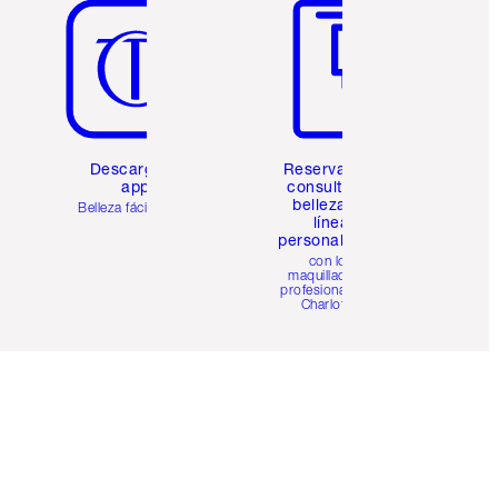
Descarga la
Reserva una
app
consulta de
belleza en
Belleza fácil para ti
línea
personalizada
con los
maquilladores
profesionales de
Charlotte.