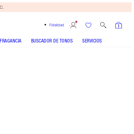
yC.
Fidelidad
FRAGANCIA
BUSCADOR DE TONOS
SERVICIOS
Brocha
bronceadora
gratis
Al