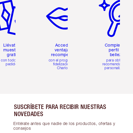
Llévate 2
Accede a
Completa tu
muestras
ventajas y
perfil de
gratis
recompensas
belleza
con todos los
con el programa de
para obtener
pedidos
fidelización de
recomendaciones
Charlotte
personalizadas
SUSCRÍBETE PARA RECIBIR NUESTRAS
NOVEDADES
Entérate antes que nadie de los productos, ofertas y
consejos