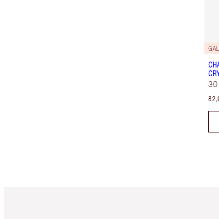
GA
CH
CRY
30
82,
Artículo 1 de 6
Ar