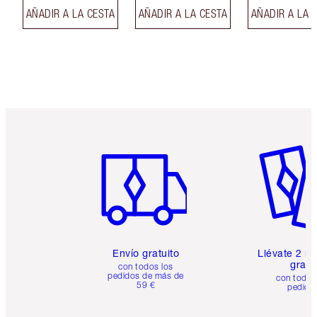
AÑADIR A LA CESTA
AÑADIR A LA CESTA
AÑADIR A LA 
Artículo 1 de 6
Artículo
Envío gratuito
Llévate 2 m
gratis
con todos los
pedidos de más de
con todos
59 €
pedido