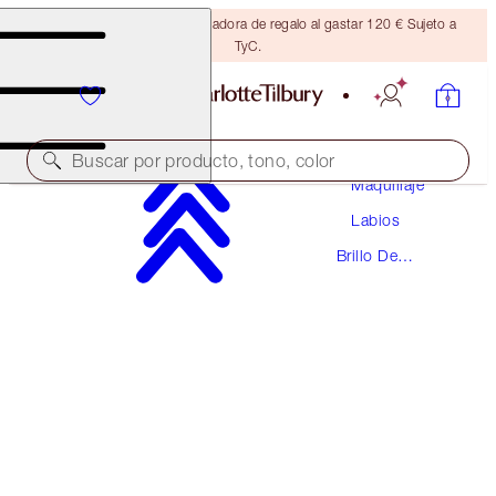
Consigue una brocha bronceadora de regalo al gastar 120 € Sujeto a
TyC.
Buscar por producto, tono, color
Maquillaje
Labios
LIP LUSTRE
Brillo De
SWEET STILETTO
Labios
28,50 €
(
81,43 €
/
10
ml
)