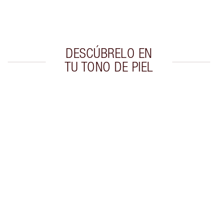
Elige 2 muestras gratis al finalizar la compra
DESCÚBRELO EN
TU TONO DE PIEL
Artículo 1 de 20
Artí