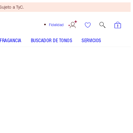
ujeto a TyC.
Fidelidad
FRAGANCIA
BUSCADOR DE TONOS
SERVICIOS
Mini dúo de belleza
de regalo
con compras de 100 € Sujeto