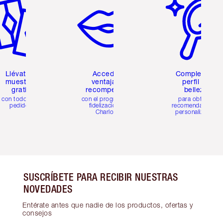
Llévate 2
Accede a
Completa tu
muestras
ventajas y
perfil de
gratis
recompensas
belleza
con todos los
con el programa de
para obtener
pedidos
fidelización de
recomendaciones
Charlotte
personalizadas
SUSCRÍBETE PARA RECIBIR NUESTRAS
NOVEDADES
Entérate antes que nadie de los productos, ofertas y
consejos