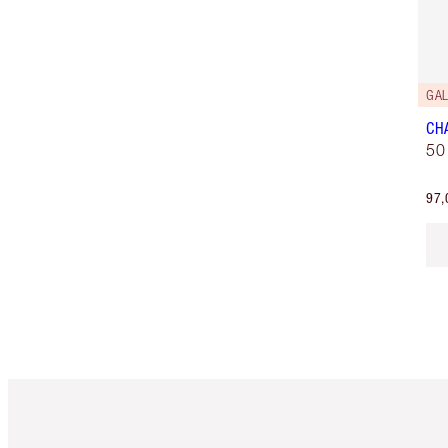
GA
CH
50
97,
Artículo 1 de 6
Ar