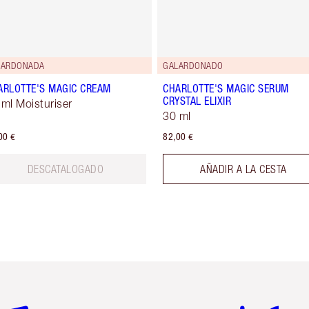
LARDONADA
GALARDONADO
ARLOTTE'S MAGIC CREAM
CHARLOTTE'S MAGIC SERUM
CRYSTAL ELIXIR
 ml Moisturiser
30 ml
00 €
82,00 €
DESCATALOGADO
AÑADIR A LA CESTA
tículo 2 de 6
Artículo 3 de 6
Artículo 4 de 6