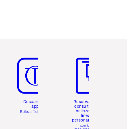
Artículo 5 de 6
Artículo 6 de 6
Descarga la
Reserva una
app
consulta de
belleza en
Belleza fácil para ti
línea
personalizada
con los