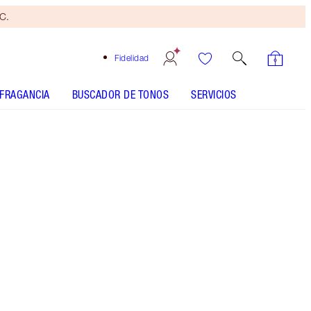
yC.
Fidelidad
FRAGANCIA
BUSCADOR DE TONOS
SERVICIOS
Brocha
bronceadora
gratis
Al
gastar
110 €
Sujeto
a TyC.
Un dúo galardonado: iluminador Beauty Light
Wand y prebase de maquillaje Wonderglow.
Más información