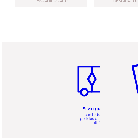
DESCATALOGADO
DESCATALO
Artículo 1 de 6
Ar
Envío gratuito
con todos los
pedidos de más de
59 €