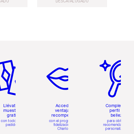
GADO
DESCATALOGADO
tículo 2 de 6
Artículo 3 de 6
Artículo 4 de 6
Llévate 2
Accede a
Completa tu
muestras
ventajas y
perfil de
gratis
recompensas
belleza
con todos los
con el programa de
para obtener
pedidos
fidelización de
recomendaciones
Charlotte
personalizadas