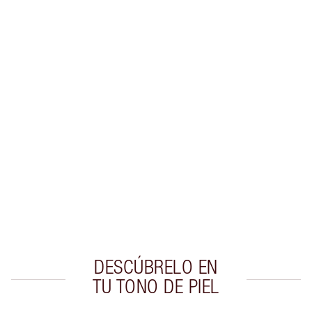
Gana 56 monedas de fidelización
Más información
PRODUCTOS EXCLUSIVOS DE CHARLOTTE TILBURY
Club de fidelidad Charlotte’s Darlings. Gana
monedas de fidelización cada vez que
compres!
Envío estándar con compras de 59,00 €
Elige 2 muestras gratis al finalizar la compra
DESCÚBRELO EN
TU TONO DE PIEL