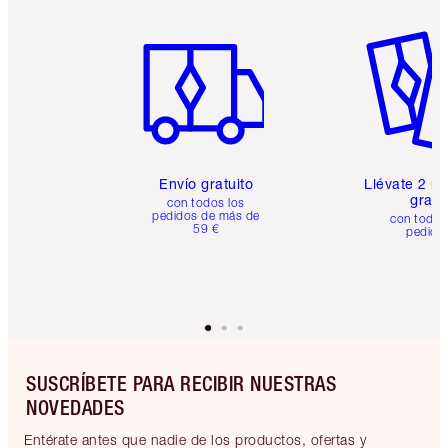
Artículo 1 de 6
Artículo
Envío gratuito
Llévate 2 m
gratis
con todos los
pedidos de más de
con todos
59 €
pedido
SUSCRÍBETE PARA RECIBIR NUESTRAS
NOVEDADES
Entérate antes que nadie de los productos, ofertas y