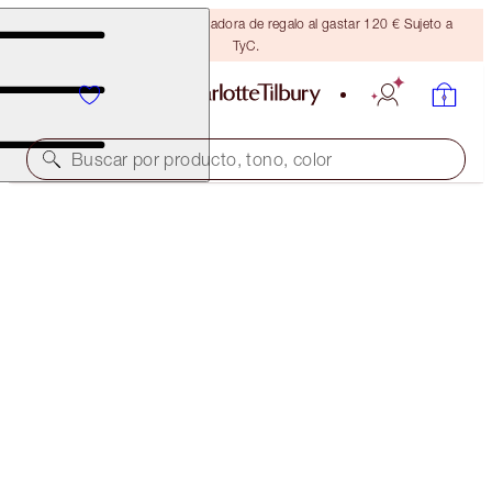
Consigue una brocha bronceadora de regalo al gastar 120 € Sujeto a
TyC.
Buscar por producto, tono, color
EDICIÓN LIMITADA
LUXURY PALETTE
SUPER BLUE
56,00 €