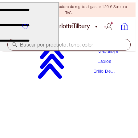
Consigue una brocha bronceadora de regalo al gastar 120 € Sujeto a
TyC.
Buscar por producto, tono, color
Maquillaje
Labios
LIP LUSTRE
Brillo De
PORTOBELLO GIRL
Labios
28,50 €
(
81,43 €
/
10
ml
)