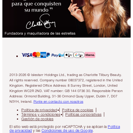
2013-2026 © Islestarr Holdings Ltd., trading as Charlotte Tilbury Beauty.
All rights reserved. Company number 08037372, registered in the United
Kingdom. Registered Office Address: 8 Surrey Street, London, United
Kingdom WC2R 2ND. VAT number: GB 144 0736 30. Responsible Person
Address: Ormond Building, 31-36 Ormond Quay Upper, Dublin 7, D07
N5YH, Ireland.
Ponte en contacto con nosotros
Política de privacidad
Política de cookies
Términos y condiciones
Políticas corporativas
Gestión de cookies
El sitio web está protegido por reCAPTCHA y se aplican la
Política
de privacidad
y las
Condiciones de uso de Google
.