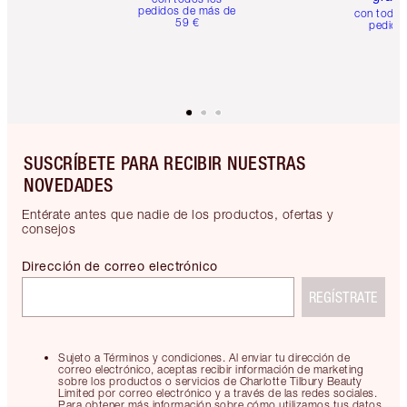
pedidos de más de
con todos
59 €
pedido
SUSCRÍBETE PARA RECIBIR NUESTRAS
NOVEDADES
Entérate antes que nadie de los productos, ofertas y
consejos
Dirección de correo electrónico
REGÍSTRATE
Sujeto a Términos y condiciones. Al enviar tu dirección de
correo electrónico, aceptas recibir información de marketing
sobre los productos o servicios de Charlotte Tilbury Beauty
Limited por correo electrónico y a través de las redes sociales.
Para obtener más información sobre cómo utilizamos tus datos