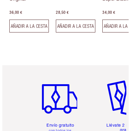
36,00 €
28,50 €
34,00 €
AÑADIR A LA CESTA
AÑADIR A LA CESTA
AÑADIR A LA 
Artículo 1 de 6
Artículo
Envío gratuito
Llévate 2 m
gratis
con todos los