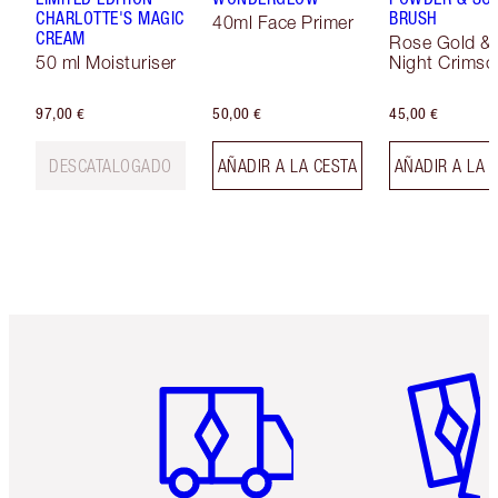
CHARLOTTE'S MAGIC
BRUSH
40ml Face Primer
CREAM
Rose Gold &
50 ml Moisturiser
Night Crimso
97,00 €
50,00 €
45,00 €
DESCATALOGADO
AÑADIR A LA CESTA
AÑADIR A LA 
Artículo 1 de 6
Artículo