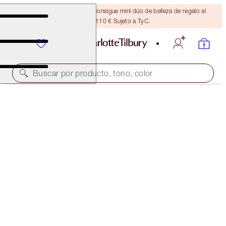
¡ÚLTIMA OPORTUNIDAD! Consigue mini dúo de belleza de regalo al
gastar 110 € Sujeto a TyC.
Buscar por producto, tono, color
EDICIÓN LIMITADA
LUNAR NEW YEAR AIRBRUSH FLAWLESS FINISH
2 MEDIUM
54,00 €
(
67,50 €
/
10
g
)