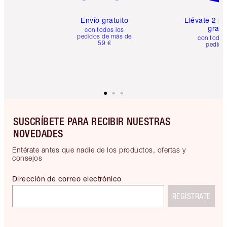
Envío gratuito
Llévate 2 m
gratis
con todos los
pedidos de más de
con todos
59 €
pedido
SUSCRÍBETE PARA RECIBIR NUESTRAS
NOVEDADES
Entérate antes que nadie de los productos, ofertas y
consejos
Dirección de correo electrónico
REGÍSTRATE