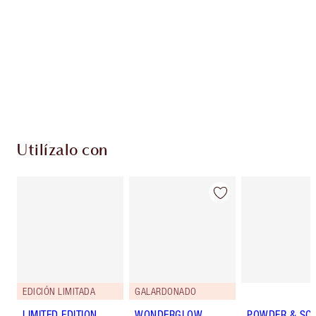
Club de fidelidad Charlotte’s Darlings. Gana
monedas de fidelización cada vez que
compres!
Envío estándar con compras de 59,00 €
Elige 2 muestras gratis al finalizar la compra
Utilízalo con
EDICIÓN LIMITADA
GALARDONADO
LIMITED EDITION
WONDERGLOW
POWDER & SC