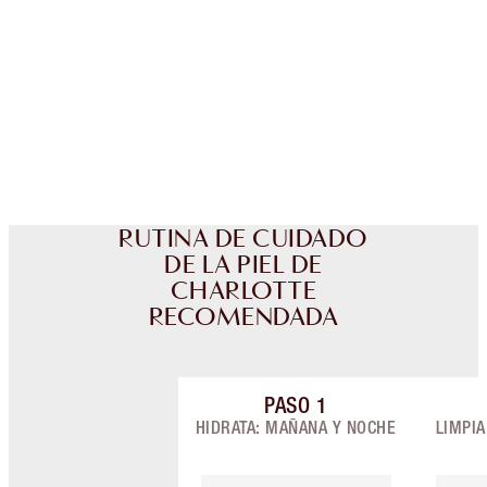
Club de fidelidad Charlotte’s Darlings. Gana
monedas de fidelización cada vez que
compres!
Envío estándar con compras de 59,00 €
Elige 2 muestras gratis al finalizar la compra
RUTINA DE CUIDADO
DE LA PIEL DE
CHARLOTTE
RECOMENDADA
PASO
1
Artículo 1 de 9
HIDRATA: MAÑANA Y NOCHE
LIMPI