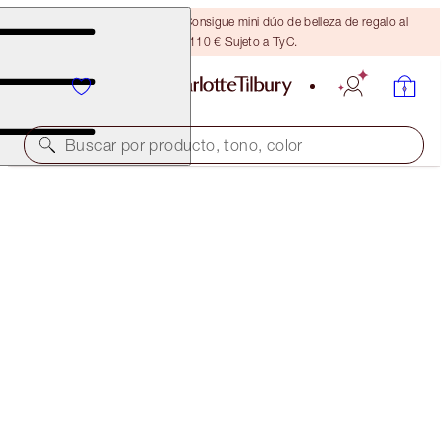
¡ÚLTIMA OPORTUNIDAD! Consigue mini dúo de belleza de regalo al
gastar 110 € Sujeto a TyC.
Buscar por producto, tono, color
EDICIÓN LIMITADA
LIMITED EDITION CHARLOTTE'S MAGIC CREAM
50 ML MOISTURISER
97,00 €
(
194,00 €
/
100
ml
)