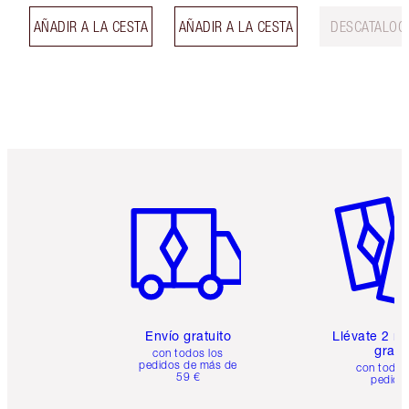
AÑADIR A LA CESTA
AÑADIR A LA CESTA
DESCATALOG
Artículo 1 de 6
Artículo
Envío gratuito
Llévate 2 m
gratis
con todos los
pedidos de más de
con todos
59 €
pedido