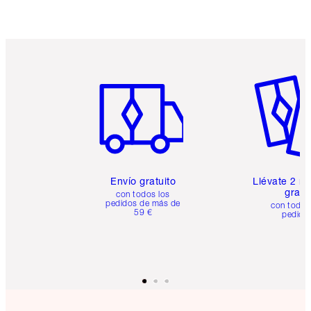
Artículo 1 de 6
Artículo
Envío gratuito
Llévate 2 m
gratis
con todos los
pedidos de más de
con todos
59 €
pedido