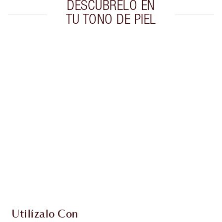
DESCÚBRELO EN
TU TONO DE PIEL
Artículo 1 de 20
Artí
Utilízalo Con