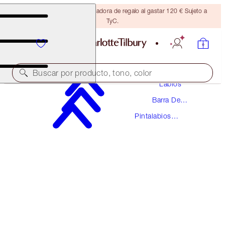
Consigue una brocha bronceadora de regalo al gastar 120 € Sujeto a
TyC.
Maquillaje
Buscar por producto, tono, color
Labios
Barra De
K.I.S.S.I.N.G
Labios
Pintalabios
LOVE BITE
K.I.S.S.I.N.G
38,00 €
(
108,57 €
/
10
g
)