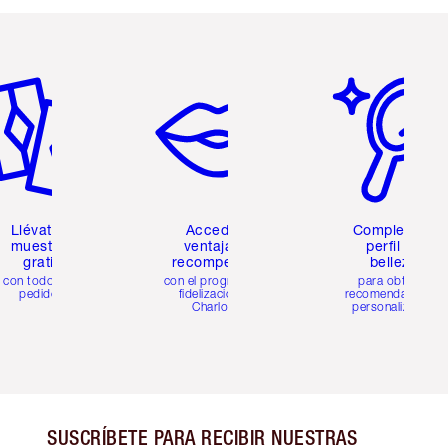
tículo 2 de 6
Artículo 3 de 6
Artículo 4 de 6
Llévate 2
Accede a
Completa tu
muestras
ventajas y
perfil de
gratis
recompensas
belleza
con todos los
con el programa de
para obtener
pedidos
fidelización de
recomendaciones
Charlotte
personalizadas
SUSCRÍBETE PARA RECIBIR NUESTRAS