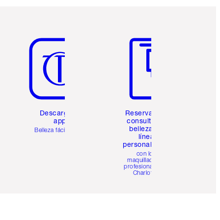
Artículo 5 de 6
Artículo 6 de 6
Descarga la
Reserva una
app
consulta de
belleza en
Belleza fácil para ti
línea
personalizada
con los
maquilladores
profesionales de
Charlotte.