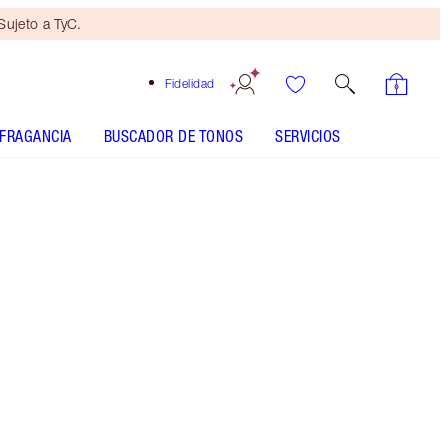
ujeto a TyC.
Fidelidad
FRAGANCIA
BUSCADOR DE TONOS
SERVICIOS
Pillow Talk Ultra Violet - Multi-Dimension -
Discontinued
CÓMO SE APLICA