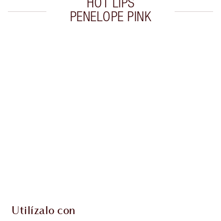
HOT LIPS
PENELOPE PINK
Artículo 1 de 10
Artí
Utilízalo con