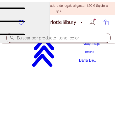
Consigue una brocha bronceadora de regalo al gastar 120 € Sujeto a
TyC.
Buscar por producto, tono, color
Maquillaje
Labios
HOT LIPS
Barra De
PENELOPE PINK
Labios
38,00 €
(
108,57 €
/
10
g
)