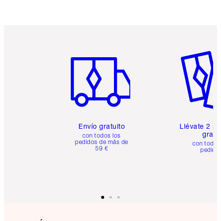
Artículo 1 de 6
Artículo
Envío gratuito
Llévate 2 m
gratis
con todos los
pedidos de más de
con todos
59 €
pedido