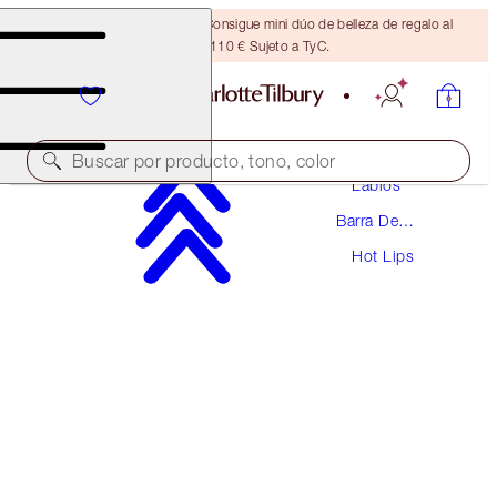
¡ÚLTIMA OPORTUNIDAD! Consigue mini dúo de belleza de regalo al
gastar 110 € Sujeto a TyC.
Maquillaje
Buscar por producto, tono, color
Labios
Barra De
HOT LIPS
Labios
Hot Lips
ELECTRIC POPPY
38,00 €
(
108,57 €
/
10
g
)