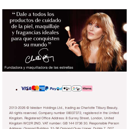
2013-2026 © Islestarr Holdings Ltd., trading as Charlotte Tilbury Beauty.
All rights reserved. Company number 08037372, registered in the United
Kingdom. Registered Office Address: 8 Surrey Street, London, United
Kingdom WC2R 2ND. VAT number: GB 144 0736 30. Responsible Person
Address: Ormond Building, 31-36 Ormond Quay Upper, Dublin 7, D07