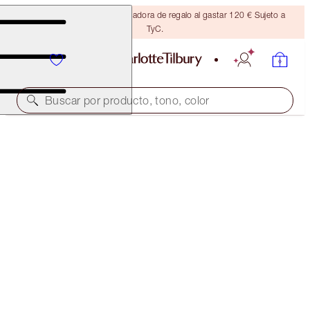
Consigue una brocha bronceadora de regalo al gastar 120 € Sujeto a
TyC.
Buscar por producto, tono, color
¡50 % DE DESCUENTO!
HOLLYWOOD GLOW GLIDE ARCHITECT
HIGHLIGHTER DUO
OFFER ENDED
104,00 €