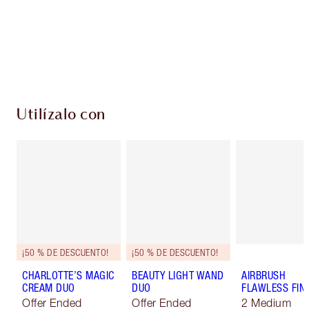
monedas de fidelización cada vez que
compres!
Envío estándar con compras de 59,00 €
Elige 2 muestras gratis al finalizar la compra
Utilízalo con
¡50 % DE DESCUENTO!
¡50 % DE DESCUENTO!
CHARLOTTE’S MAGIC
BEAUTY LIGHT WAND
AIRBRUSH
CREAM DUO
DUO
FLAWLESS FIN
Offer Ended
Offer Ended
2 Medium