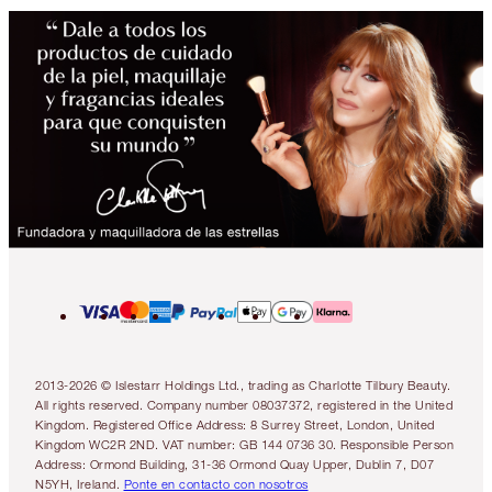
2013-2026 © Islestarr Holdings Ltd., trading as Charlotte Tilbury Beauty.
All rights reserved. Company number 08037372, registered in the United
Kingdom. Registered Office Address: 8 Surrey Street, London, United
Kingdom WC2R 2ND. VAT number: GB 144 0736 30. Responsible Person
Address: Ormond Building, 31-36 Ormond Quay Upper, Dublin 7, D07
N5YH, Ireland.
Ponte en contacto con nosotros