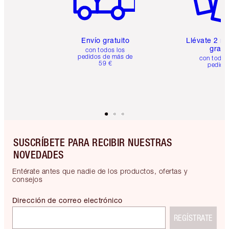
Envío gratuito
Llévate 2 m
gratis
con todos los
pedidos de más de
con todos
59 €
pedido
SUSCRÍBETE PARA RECIBIR NUESTRAS
NOVEDADES
Entérate antes que nadie de los productos, ofertas y
consejos
Dirección de correo electrónico
REGÍSTRATE