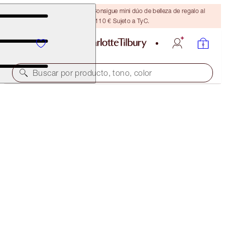
¡ÚLTIMA OPORTUNIDAD! Consigue mini dúo de belleza de regalo al
gastar 110 € Sujeto a TyC.
Buscar por producto, tono, color
BROW CHEAT KIT
TAUPE
38,00 €
(
7600,00 €
/
10
g
)