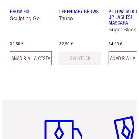
BROW FIX
LEGENDARY BROWS
PILLOW TALK 
UP LASHES!
Sculpting Gel
Taupe
MASCARA
Super Black 
32,50 €
32,50 €
34,00 €
AÑADIR A LA CESTA
SIN STOCK
AÑADIR A LA 
Artículo 1 de 6
Artículo