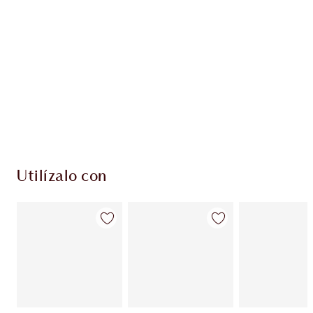
PRODUCTOS EXCLUSIVOS DE CHARLOTTE TILBURY
Club de fidelidad Charlotte’s Darlings. Gana
monedas de fidelización cada vez que
compres!
Envío estándar con compras de 59,00 €
Elige 2 muestras gratis al finalizar la compra
Utilízalo con