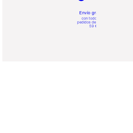
Envío gratuito
con todos los
pedidos de más de
59 €