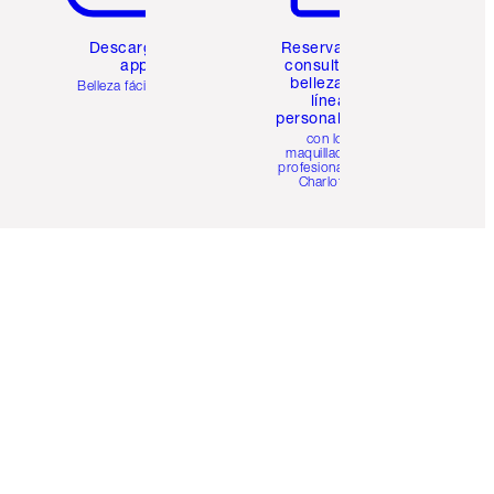
Descarga la
Reserva una
app
consulta de
belleza en
Belleza fácil para ti
línea
personalizada
con los
maquilladores
profesionales de
Charlotte.