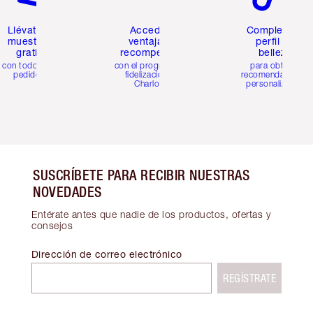
Llévate 2
Accede a
Completa tu
muestras
ventajas y
perfil de
gratis
recompensas
belleza
con todos los
con el programa de
para obtener
pedidos
fidelización de
recomendaciones
Charlotte
personalizadas
SUSCRÍBETE PARA RECIBIR NUESTRAS
NOVEDADES
Entérate antes que nadie de los productos, ofertas y
consejos
Dirección de correo electrónico
REGÍSTRATE