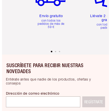
Envío gratuito
Llévate 2 m
gratis
con todos los
pedidos de más de
con todos
59 €
pedido
SUSCRÍBETE PARA RECIBIR NUESTRAS
NOVEDADES
Entérate antes que nadie de los productos, ofertas y
consejos
Dirección de correo electrónico
REGÍSTRATE