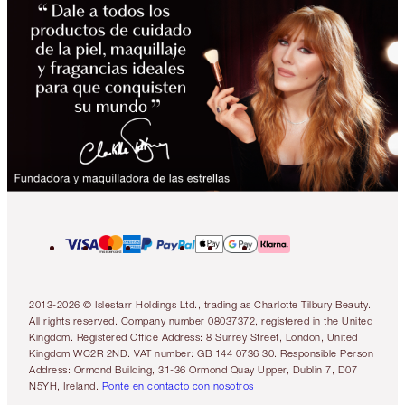
2013-2026 © Islestarr Holdings Ltd., trading as Charlotte Tilbury Beauty.
All rights reserved. Company number 08037372, registered in the United
Kingdom. Registered Office Address: 8 Surrey Street, London, United
Kingdom WC2R 2ND. VAT number: GB 144 0736 30. Responsible Person
Address: Ormond Building, 31-36 Ormond Quay Upper, Dublin 7, D07
N5YH, Ireland.
Ponte en contacto con nosotros