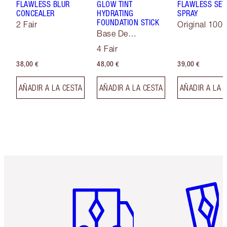
FLAWLESS BLUR
GLOW TINT
FLAWLESS SET
CONCEALER
HYDRATING
SPRAY
FOUNDATION STICK
2 Fair
Original 100 
Base De
Maquillaje Soft
4 Fair
Focus
38,00 €
48,00 €
39,00 €
AÑADIR A LA CESTA
AÑADIR A LA CESTA
AÑADIR A LA 
Artículo 1 de 6
Artículo