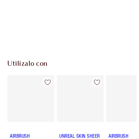
Discover
how to apply pressed powder
to make your
complexion look airbrushed + flawless.
Utilízalo con
AIRBRUSH
UNREAL SKIN SHEER
AIRBRUSH