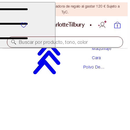
Consigue una brocha bronceadora de regalo al gastar 120 € Sujeto a
TyC.
Buscar por producto, tono, color
Maquillaje
Cara
AIRBRUSH FLAWLESS FINISH
Polvo De
1 FAIR
Maquillaje
54,00 €
(
67,50 €
/
10
g
)