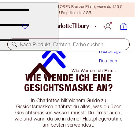
Sichere dir einen KOSTENLOSEN Bronzer-Pinsel, wenn du 120 €
ausgibst! Es gelten die AGB.
Nach Produkt, Farbton, Farbe suchen
Hautpflege
Routinen
Wie Wende Ich Eine
WIE WENDE ICH EINE
Gesichtsmaske An?
GESICHTSMASKE AN?
In Charlottes hilfreichem Guide zu
Gesichtsmasken erfährst du alles, was du über
Gesichtsmasken wissen musst. Du lernst auch,
wie und wann du sie in deiner Hautpflegeroutine
am besten verwendest.