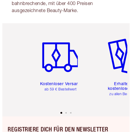
bahnbrechende, mit über 400 Preisen
ausgezeichnete Beauty-Marke.
Artikel 1 von 6
Artikel 
Kostenloser Versand
Erhalte 
kostenlose 
ab 59 € Bestellwert
zu allen Best
REGISTRIERE DICH FÜR DEN NEWSLETTER