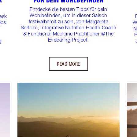
R
FÜR DEIN WOHLBEFINDEN
Entdecke die besten Tipps für dein
Wohlbefinden, um in dieser Saison
Week
festivalbereit zu sein, von Margareta
pps
W
Serfozo, Integrative Nutrition Health Coach
N
& Functional Medicine Practitioner @The
P
Endearing Project.
g
READ MORE