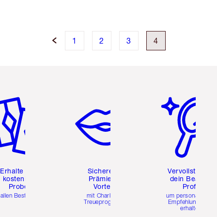
1
2
3
4
tikel 2 von 6
Artikel 3 von 6
Artikel 4 von 6
Erhalte zwei
Sichere dir
Vervollständig
kostenlose
Prämien &
dein Beauty-
Proben
Vorteile
Profil
 allen Bestellungen
mit Charlottes
um personalisierte
Treueprogramm
Empfehlungen zu
erhalten