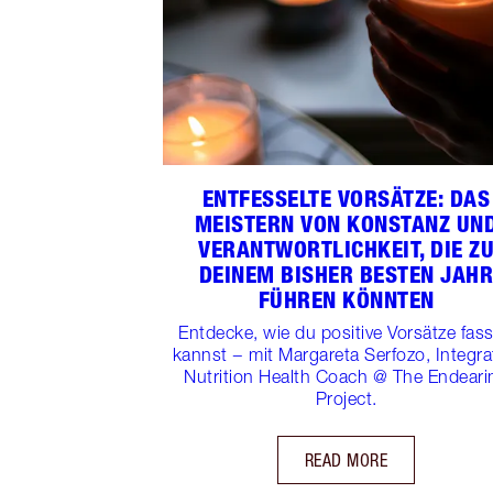
ENTFESSELTE VORSÄTZE: DAS
MEISTERN VON KONSTANZ UN
VERANTWORTLICHKEIT, DIE Z
DEINEM BISHER BESTEN JAH
FÜHREN KÖNNTEN
Entdecke, wie du positive Vorsätze fas
kannst − mit Margareta Serfozo, Integra
Nutrition Health Coach @ The Endeari
Project.
READ MORE