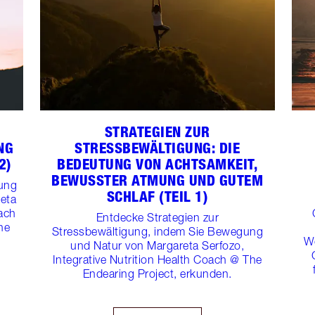
STRATEGIEN ZUR
NG
STRESSBEWÄLTIGUNG: DIE
2)
BEDEUTUNG VON ACHTSAMKEIT,
BEWUSSTER ATMUNG UND GUTEM
gung
SCHLAF (TEIL 1)
eta
oach
Entdecke Strategien zur
he
Stressbewältigung, indem Sie Bewegung
Wo
und Natur von Margareta Serfozo,
Integrative Nutrition Health Coach @ The
Endearing Project, erkunden.