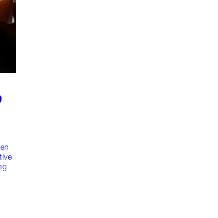
D
U
R
sen
tive
ng