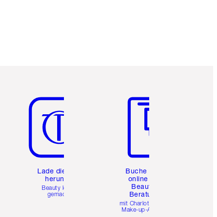
Artikel 5 von 6
Artikel 6 von 6
e
Lade die App
Buche eine
herunter
online 1:1
Beauty-
Beauty leicht
Beratung
gemacht
mit Charlottes Pro
Make-up-Artists.