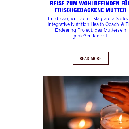
EISE ZUM WOHLBEFINDEN FÜR 
RISCHGEBACKENE MÜTTER
Entdecke, wie du mit Margareta Serfoz
Integrative Nutrition Health Coach @ 
Endearing Project, das Muttersein
genießen kannst.
READ MORE