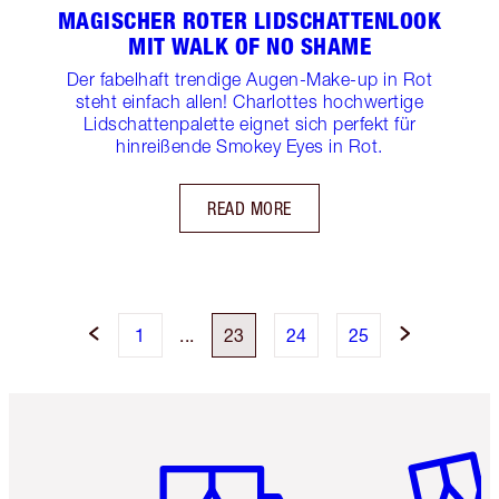
MAGISCHER ROTER LIDSCHATTENLOOK
MIT WALK OF NO SHAME
Der fabelhaft trendige Augen-Make-up in Rot
steht einfach allen! Charlottes hochwertige
Lidschattenpalette eignet sich perfekt für
hinreißende Smokey Eyes in Rot.
READ MORE
1
...
23
24
25
Artikel 1 von 6
Artikel 