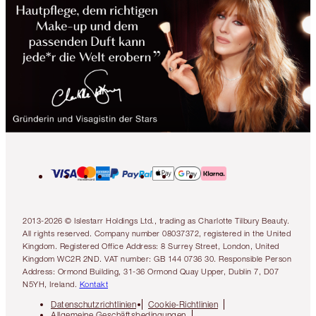
2013-2026 © Islestarr Holdings Ltd., trading as Charlotte Tilbury Beauty.
All rights reserved. Company number 08037372, registered in the United
Kingdom. Registered Office Address: 8 Surrey Street, London, United
Kingdom WC2R 2ND. VAT number: GB 144 0736 30. Responsible Person
Address: Ormond Building, 31-36 Ormond Quay Upper, Dublin 7, D07
N5YH, Ireland.
Kontakt
Datenschutzrichtlinien
Cookie-Richtlinien
Allgemeine Geschäftsbedingungen