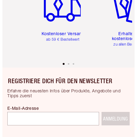
Kostenloser Versand
Erhalte 
kostenlose 
ab 59 € Bestellwert
zu allen Best
REGISTRIERE DICH FÜR DEN NEWSLETTER
Erfahre die neuesten Infos über Produkte, Angebote und
Tipps zuerst
E-Mail-Adresse
ANMELDUNG