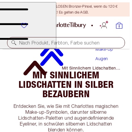
Sichere dir einen KOSTENLOSEN Bronzer-Pinsel, wenn du 120 €
ausgibst! Es gelten die AGB.
Nach Produkt, Farbton, Farbe suchen
Make-Up
Augen
Mit Sinnlichem Lidschatten
MIT SINNLICHEM
in Silber Bezaubern
LIDSCHATTEN IN SILBER
BEZAUBERN
Entdecken Sie, wie Sie mit Charlottes magischen
Make-up-Symbolen, darunter silberne
Lidschatten-Paletten und augendefinierende
Eyeliner, in schwülen silbernen Lidschatten
blenden können.