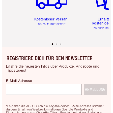
Kostenloser Versand
Erhalte 
kostenlose 
ab 59 € Bestellwert
zu allen Best
REGISTRIERE DICH FÜR DEN NEWSLETTER
Erfahre die neuesten Infos über Produkte, Angebote und
Tipps zuerst
E-Mail-Adresse
ANMELDUNG
*Es gelten die AGB. Durch die Angabe deiner E-Mail-Adresse stimmst
du dem Erhalt von Werbeinformationen über die Produkte und
Dienstleistungen von Charlotte Tilbury Beauty Limited per E-Mail und