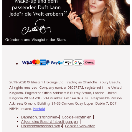
2013-2026 © Islestarr Holdings Ltd., trading as Charlotte Tilbury Beauty.
All rights reserved. Company number 08037372, registered in the United
Kingdom. Registered Office Address: 8 Surrey Street, London, United
Kingdom WC2R 2ND. VAT number: GB 144 0736 30. Responsible Person
Address: Ormond Building, 31-36 Ormond Quay Upper, Dublin 7, D07
N5YH, Ireland.
Kontakt
Datenschutzrichtlinien
Cookie-Richtlinien
Allgemeine Geschäftsbedingungen
Unternehmensrichtlinien
Cookies verwalten