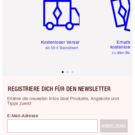
Kostenloser Versand
Erhalte 
kostenlose 
ab 59 € Bestellwert
zu allen Best
REGISTRIERE DICH FÜR DEN NEWSLETTER
Erfahre die neuesten Infos über Produkte, Angebote und
Tipps zuerst
E-Mail-Adresse
ANMELDUNG