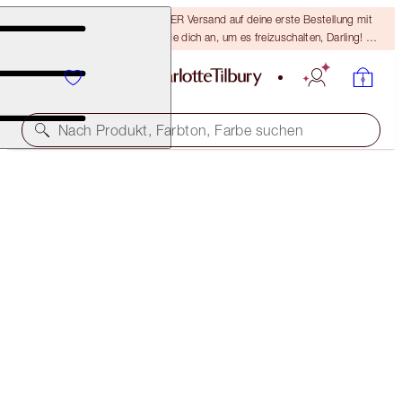
15 % Rabatt & KOSTENLOSER Versand auf deine erste Bestellung mit
dem Code DARLING15 – melde dich an, um es freizuschalten, Darling! Es
gelten die AGB.
Nach Produkt, Farbton, Farbe suchen
LIMITIERTE AUFLAGE
TINTED LOVE
BOHEMIAN KISS
32,00 €