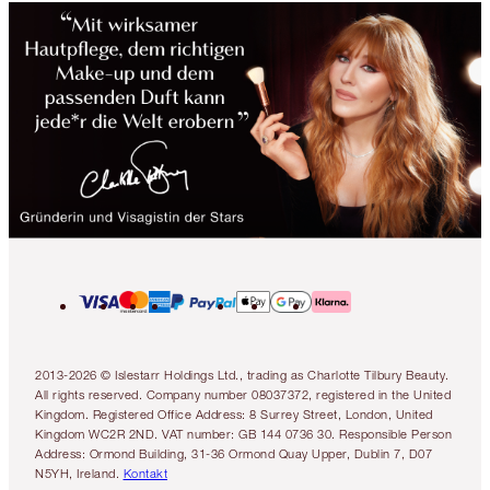
2013-2026 © Islestarr Holdings Ltd., trading as Charlotte Tilbury Beauty.
All rights reserved. Company number 08037372, registered in the United
Kingdom. Registered Office Address: 8 Surrey Street, London, United
Kingdom WC2R 2ND. VAT number: GB 144 0736 30. Responsible Person
Address: Ormond Building, 31-36 Ormond Quay Upper, Dublin 7, D07
N5YH, Ireland.
Kontakt