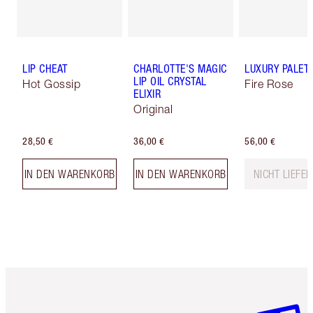
LIP CHEAT
CHARLOTTE'S MAGIC
LUXURY PALET
LIP OIL CRYSTAL
Hot Gossip
Fire Rose
ELIXIR
Original
28,50 €
36,00 €
56,00 €
IN DEN WARENKORB
IN DEN WARENKORB
NICHT LIEFE
Artikel 1 von 6
Artikel 