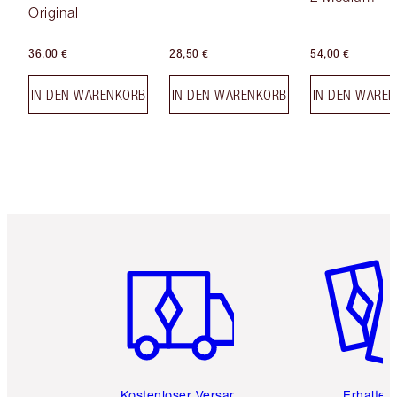
Original
36,00 €
28,50 €
54,00 €
IN DEN WARENKORB
IN DEN WARENKORB
IN DEN WARE
Artikel 1 von 6
Artikel 
Kostenloser Versand
Erhalte 