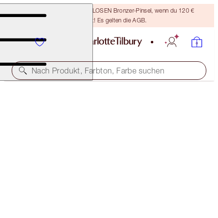
Sichere dir einen KOSTENLOSEN Bronzer-Pinsel, wenn du 120 €
ausgibst! Es gelten die AGB.
Nach Produkt, Farbton, Farbe suchen
WEITERE FARBTÖNE VERFÜGBAR
SUPERSTAR LIPS
PRINCESS KISS
38,00 €
(
21.111,00 €
/
1
kg
)