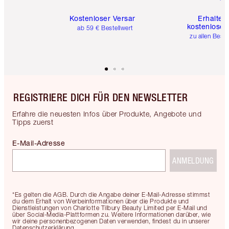
Kostenloser Versand
Erhalte 
kostenlose 
ab 59 € Bestellwert
zu allen Best
REGISTRIERE DICH FÜR DEN NEWSLETTER
Erfahre die neuesten Infos über Produkte, Angebote und
Tipps zuerst
E-Mail-Adresse
ANMELDUNG
*Es gelten die AGB. Durch die Angabe deiner E-Mail-Adresse stimmst
du dem Erhalt von Werbeinformationen über die Produkte und
Dienstleistungen von Charlotte Tilbury Beauty Limited per E-Mail und
über Social-Media-Plattformen zu. Weitere Informationen darüber, wie
wir deine personenbezogenen Daten verwenden, findest du in unserer
Datenschutzerklärung.