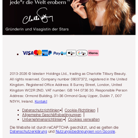
2013-2026 © Islestarr Holdings Ltd., trading as Charlotte Tilbury Beauty.
All rights reserved. Company number 08037372, registered in the United
Kingdom. Registered Office Address: 8 Surrey Street, London, United
Kingdom WC2R 2ND. VAT number: GB 144 0736 30. Responsible Person
Address: Ormond Building, 31-36 Ormond Quay Upper, Dublin 7, D07
N5YH, Ireland.
Kontakt
Datenschutzrichtlinien
Cookie-Richtlinien
Allgemeine Geschäftsbedingungen
Unternehmensrichtlinien
Cookies verwalten
Die Website ist durch reCAPTCHA geschützt, und es gelten die
Datenschutzerklärung
und
Nutzungsbedingungen von Google
.