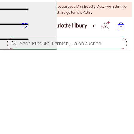
LETZTE CHANCE! Erhalte ein kostenloses Mini-Beauty-Duo, wenn du 110
€ ausgibst! Es gelten die AGB.
Nach Produkt, Farbton, Farbe suchen
SPARE 35 %*
CLEANSE + GLOW SKIN KIT
OFFER ENDED
139,00 €