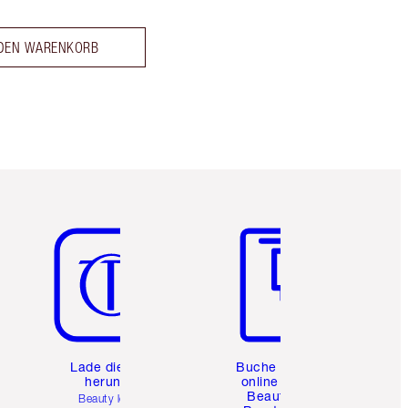
 DEN WARENKORB
Artikel 5 von 6
Artikel 6 von 6
e
Lade die App
Buche eine
herunter
online 1:1
Beauty-
Beauty leicht