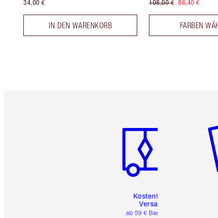
34,00 €
108,00 €
86,40 €
IN DEN WARENKORB
FARBEN WÄ
Artikel 1 von 6
Ar
Kostenloser
Versand
ab 59 € Bestellwert