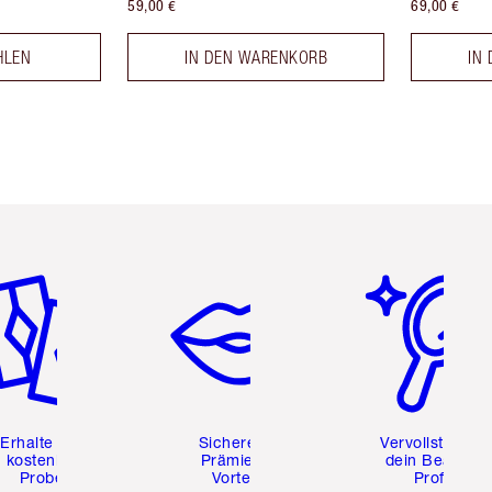
59,00 €
69,00 €
HLEN
IN DEN WARENKORB
IN
tikel 2 von 6
Artikel 3 von 6
Artikel 4 von 6
Erhalte zwei
Sichere dir
Vervollständig
kostenlose
Prämien &
dein Beauty-
Proben
Vorteile
Profil