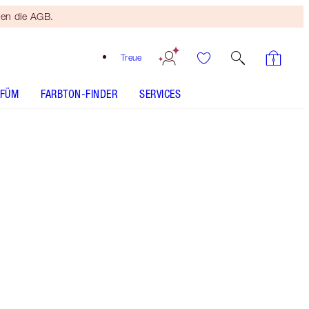
ten die AGB.
Treue
RFÜM
FARBTON-FINDER
SERVICES
MATTE EYES TO MESMERISE - Farbton auswählen
THE SUPER NUDES - Farbton auswählen
LIP CHEAT - Farbton auswählen