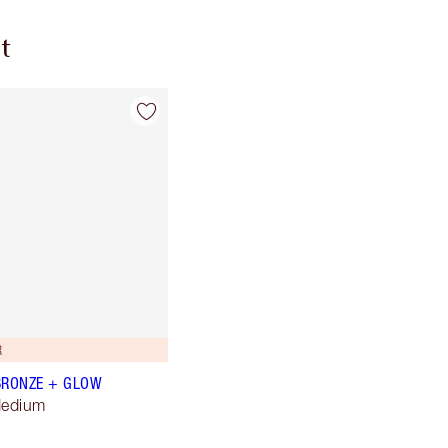
t
R
BRONZE + GLOW
Medium