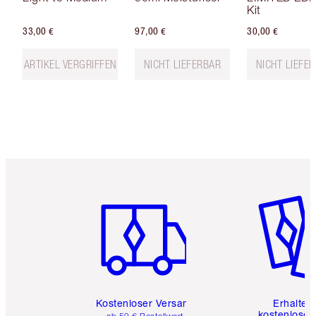
Kit
33,00 €
97,00 €
30,00 €
ARTIKEL VERGRIFFEN
NICHT LIEFERBAR
NICHT LIEFE
Artikel 1 von 6
Artikel 
Kostenloser Versand
Erhalte 
kostenlose 