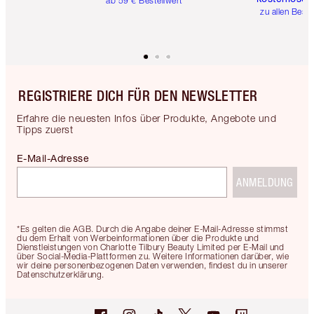
ab 59 € Bestellwert
zu allen Best
REGISTRIERE DICH FÜR DEN NEWSLETTER
Erfahre die neuesten Infos über Produkte, Angebote und
Tipps zuerst
E-Mail-Adresse
ANMELDUNG
*Es gelten die AGB. Durch die Angabe deiner E-Mail-Adresse stimmst
du dem Erhalt von Werbeinformationen über die Produkte und
Dienstleistungen von Charlotte Tilbury Beauty Limited per E-Mail und
über Social-Media-Plattformen zu. Weitere Informationen darüber, wie
wir deine personenbezogenen Daten verwenden, findest du in unserer
Datenschutzerklärung.