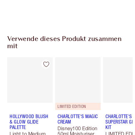
Wähle zwei kostenlose Proben beim Checkout
aus
Verwende dieses Produkt zusammen
mit
LIMITED EDITION
HOLLYWOOD BLUSH
CHARLOTTE'S MAGIC
CHARLOTTE'S
& GLOW GLIDE
CREAM
SUPERSTAR G
PALETTE
KIT
Disney100 Edition
Light to Medium
50ml Moisturiser
LIMITED EDI