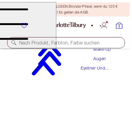
Sichere dir einen KOSTENLOSEN Bronzer-Pinsel, wenn du 120 €
ausgibst! Es gelten die AGB.
Nach Produkt, Farbton, Farbe suchen
Make-Up
Augen
ROCK 'N' KOHL
Eyeliner Und
HYPNOTIC PEACOCK
Kajalstifte
32,00 €
(
26.667,00 €
/
1
kg
)