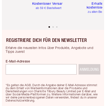
Kostenloser Versand
Erhalte 
kostenlose 
ab 59 € Bestellwert
zu allen Best
REGISTRIERE DICH FÜR DEN NEWSLETTER
Erfahre die neuesten Infos über Produkte, Angebote und
Tipps zuerst
E-Mail-Adresse
ANMELDUNG
*Es gelten die AGB. Durch die Angabe deiner E-Mail-Adresse stimmst
du dem Erhalt von Werbeinformationen über die Produkte und
Dienstleistungen von Charlotte Tilbury Beauty Limited per E-Mail und
über Social-Media-Plattformen zu. Weitere Informationen darüber, wie
wir deine personenbezogenen Daten verwenden, findest du in unserer
Datenschutzerklärung.