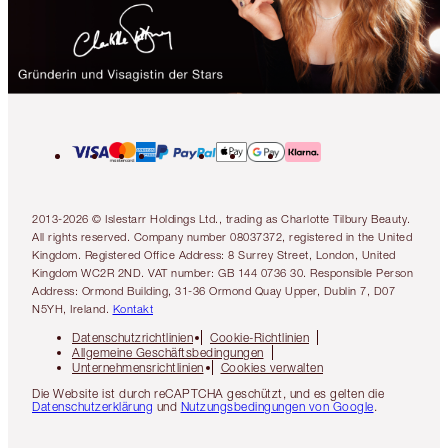
2013-2026 © Islestarr Holdings Ltd., trading as Charlotte Tilbury Beauty.
All rights reserved. Company number 08037372, registered in the United
Kingdom. Registered Office Address: 8 Surrey Street, London, United
Kingdom WC2R 2ND. VAT number: GB 144 0736 30. Responsible Person
Address: Ormond Building, 31-36 Ormond Quay Upper, Dublin 7, D07
N5YH, Ireland.
Kontakt
Datenschutzrichtlinien
Cookie-Richtlinien
Allgemeine Geschäftsbedingungen
Unternehmensrichtlinien
Cookies verwalten
Die Website ist durch reCAPTCHA geschützt, und es gelten die
Datenschutzerklärung
und
Nutzungsbedingungen von Google
.