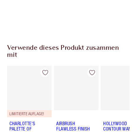
Kostenloser Standardversand wenn du
59,00 €ausgibst
Wähle zwei kostenlose Proben beim Checkout
aus
Verwende dieses Produkt zusammen
mit
LIMITIERTE AUFLAGE!
CHARLOTTE'S
AIRBRUSH
HOLLYWOOD
PALETTE OF
FLAWLESS FINISH
CONTOUR WAN