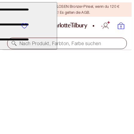
Sichere dir einen KOSTENLOSEN Bronzer-Pinsel, wenn du 120 €
ausgibst! Es gelten die AGB.
Nach Produkt, Farbton, Farbe suchen
REALLY GLOWING SKIN & BIGGER, BRIGHTER-
LOOKING EYES KIT
FACE KIT
115,00 €