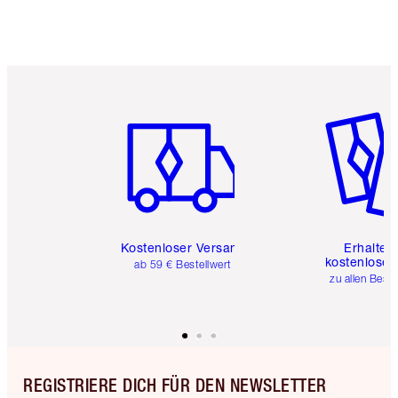
Artikel 1 von 6
Artikel 
Kostenloser Versand
Erhalte 
kostenlose 
ab 59 € Bestellwert
zu allen Best
REGISTRIERE DICH FÜR DEN NEWSLETTER