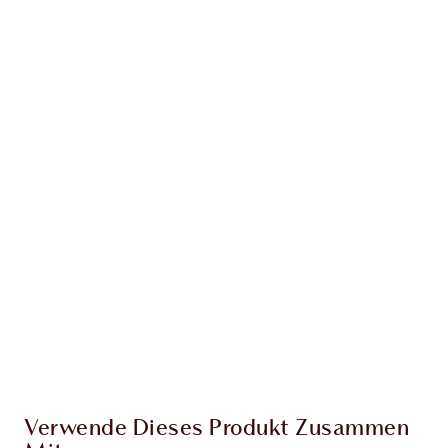
VERSANDINFORMATIONEN
Erhalte 189 Treuetaler
Mehr erfahren
EXKLUSIV-ANGEBOTE BEI CHARLOTTE TILBURY
Charlottes Darlings Treue-Club. Sammle bei
jedem Einkauf Treuetaler!
Kostenloser Standardversand wenn du
59,00 €ausgibst
Wähle zwei kostenlose Proben beim Checkout
aus
Verwende Dieses Produkt Zusammen