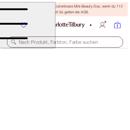
LETZTE CHANCE! Erhalte ein kostenloses Mini-Beauty-Duo, wenn du 110
€ ausgibst! Es gelten die AGB.
Nach Produkt, Farbton, Farbe suchen
PROTECT, HYDRATE, BRONZE AND GLOW KIT
FACE KIT
189,00 €