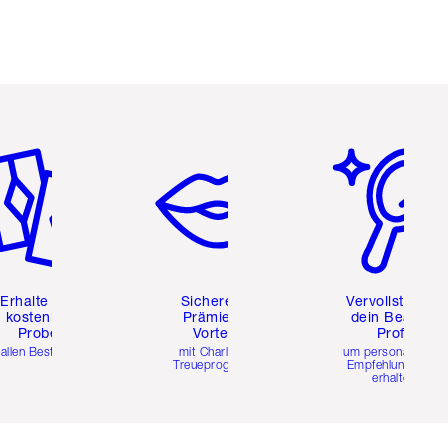
tikel 2 von 6
Artikel 3 von 6
Artikel 4 von 6
Erhalte zwei
Sichere dir
Vervollständig
kostenlose
Prämien &
dein Beauty-
Proben
Vorteile
Profil
 allen Bestellungen
mit Charlottes
um personalisierte
Treueprogramm
Empfehlungen zu
erhalten