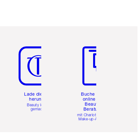
Artikel 5 von 6
Artikel 6 von 6
e
Lade die App
Buche eine
herunter
online 1:1
Beauty-
Beauty leicht
Beratung
gemacht
mit Charlottes Pro
Make-up-Artists.