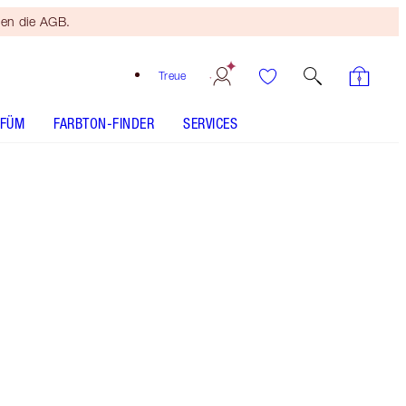
ten die AGB.
Treue
RFÜM
FARBTON-FINDER
SERVICES
Kostenloser
Bronzing
Brush
Ab einem
Einkaufswert
von 120 €!
Es gelten
die AGB.
Geschenkset mit Lippenstift und Flüssig-
Highlightern im Miniformat sowie einem Lipgloss
in meinem universell schmeichelhaften nuderosa
Farbton in Originalgröße.