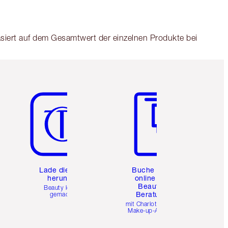
asiert auf dem Gesamtwert der einzelnen Produkte bei
Artikel 5 von 6
Artikel 6 von 6
e
Lade die App
Buche eine
herunter
online 1:1
Beauty-
Beauty leicht
Beratung
gemacht
mit Charlottes Pro
Make-up-Artists.