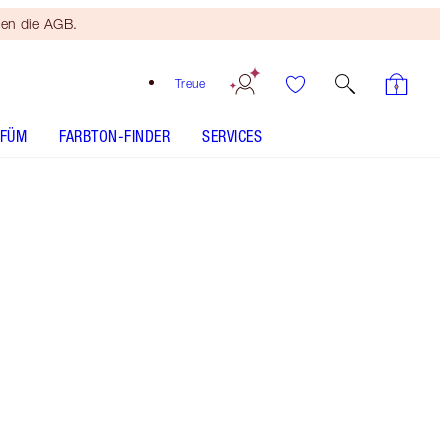
ten die AGB.
Treue
RFÜM
FARBTON-FINDER
SERVICES
LUXURY PALETTE - Farbton auswählen
PILLOW TALK PUSH UP LASHES! MASCARA - Farbton
auswählen
COLLAGEN LIP BATH - Farbton auswählen