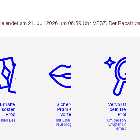
Sale endet am 21. Juli 2026 um 06:59 Uhr MESZ. Der Rabatt b
tikel 2 von 6
Artikel 3 von 6
Artikel 4 von 6
Erhalte zwei
Sichere dir
Vervollständig
kostenlose
Prämien &
dein Beauty-
Proben
Vorteile
Profil
 allen Bestellungen
mit Charlottes
um personalisierte
Treueprogramm
Empfehlungen zu
erhalten