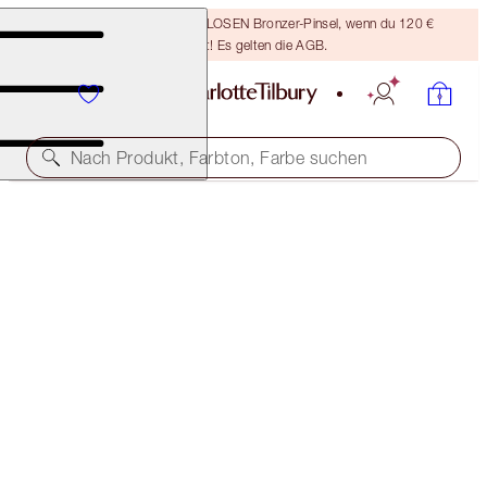
Sichere dir einen KOSTENLOSEN Bronzer-Pinsel, wenn du 120 €
ausgibst! Es gelten die AGB.
Nach Produkt, Farbton, Farbe suchen
45 % RABATT*
MESMERISING EYES + LEGENDARY LASHES KIT
OFFER ENDED
126,00 €