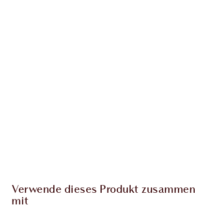
Erhalte 126 Treuetaler
Mehr erfahren
EXKLUSIV-ANGEBOTE BEI CHARLOTTE TILBURY
Charlottes Darlings Treue-Club. Sammle bei
jedem Einkauf Treuetaler!
Kostenloser Standardversand wenn du
59,00 €ausgibst
Wähle zwei kostenlose Proben beim Checkout
aus
Verwende dieses Produkt zusammen
mit