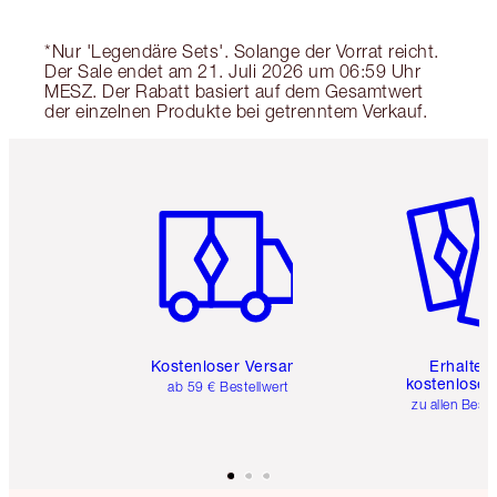
*Nur 'Legendäre Sets'. Solange der Vorrat reicht.
Der Sale endet am 21. Juli 2026 um 06:59 Uhr
MESZ. Der Rabatt basiert auf dem Gesamtwert
der einzelnen Produkte bei getrenntem Verkauf.
Artikel 1 von 6
Artikel 
Kostenloser Versand
Erhalte 
kostenlose 
ab 59 € Bestellwert
zu allen Best