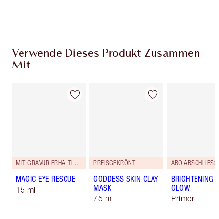
Wähle zwei kostenlose Proben beim Checkout
aus
Verwende Dieses Produkt Zusammen
Mit
MIT GRAVUR ERHÄLTLICH
PREISGEKRÖNT
ABO ABSCHLIESS
MAGIC EYE RESCUE
GODDESS SKIN CLAY
BRIGHTENING 
MASK
GLOW
15 ml
75 ml
Primer