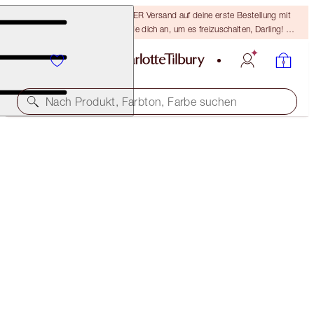
15 % Rabatt & KOSTENLOSER Versand auf deine erste Bestellung mit
dem Code DARLING15 – melde dich an, um es freizuschalten, Darling! Es
gelten die AGB.
Nach Produkt, Farbton, Farbe suchen
WAKE UP TO YOUR BEST SKIN KIT
SKINCARE KIT
228,50 €