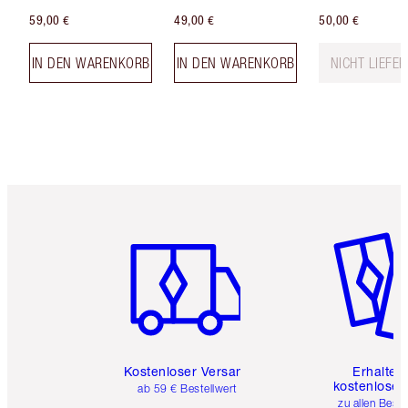
59,00 €
49,00 €
50,00 €
IN DEN WARENKORB
IN DEN WARENKORB
NICHT LIEFE
Artikel 1 von 6
Artikel 
Kostenloser Versand
Erhalte 
kostenlose 
ab 59 € Bestellwert
zu allen Best