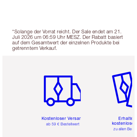
*Solange der Vorrat reicht. Der Sale endet am 21.
Juli 2026 um 06:59 Uhr MESZ. Der Rabatt basiert
auf dem Gesamtwert der einzelnen Produkte bei
getrenntem Verkauf.
Artikel 1 von 6
Artikel 
Kostenloser Versand
Erhalte 
kostenlose 
ab 59 € Bestellwert
zu allen Best