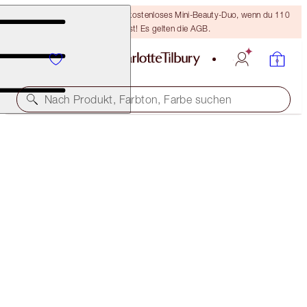
LETZTE CHANCE! Erhalte ein kostenloses Mini-Beauty-Duo, wenn du 110
€ ausgibst! Es gelten die AGB.
Nach Produkt, Farbton, Farbe suchen
KOSTENLOSE PASSENDE REISEGRÖSSE DAZU!
MULTI-MIRACLE GLOW FULL-SIZE + TRAVEL-SIZE
DUO
OFFER ENDED
75,00 €