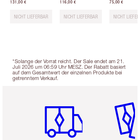
131,00 €
116,00 €
75,00 €
NICHT LIEFERBAR
NICHT LIEFERBAR
NICHT LIEFE
*Solange der Vorrat reicht. Der Sale endet am 21.
Juli 2026 um 06:59 Uhr MESZ. Der Rabatt basiert
auf dem Gesamtwert der einzelnen Produkte bei
getrenntem Verkauf.
Artikel 1 von 6
Artikel 