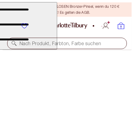
Sichere dir einen KOSTENLOSEN Bronzer-Pinsel, wenn du 120 €
ausgibst! Es gelten die AGB.
Nach Produkt, Farbton, Farbe suchen
KOSTENLOSE PASSENDE REISEGRÖSSE DAZU!
TAKE IT ALL OFF FULL-SIZE + TRAVEL-SIZE DUO
OFFER ENDED
50,00 €