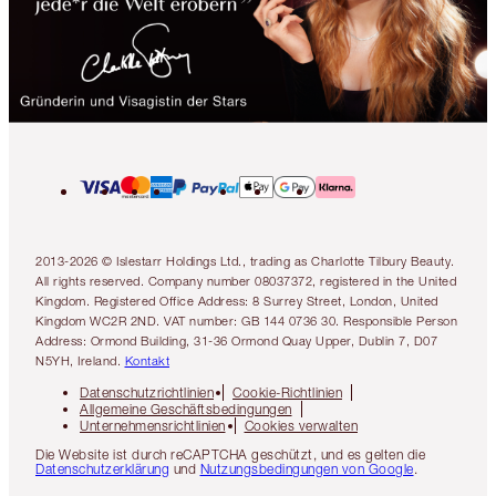
2013-2026 © Islestarr Holdings Ltd., trading as Charlotte Tilbury Beauty.
All rights reserved. Company number 08037372, registered in the United
Kingdom. Registered Office Address: 8 Surrey Street, London, United
Kingdom WC2R 2ND. VAT number: GB 144 0736 30. Responsible Person
Address: Ormond Building, 31-36 Ormond Quay Upper, Dublin 7, D07
N5YH, Ireland.
Kontakt
Datenschutzrichtlinien
Cookie-Richtlinien
Allgemeine Geschäftsbedingungen
Unternehmensrichtlinien
Cookies verwalten
Die Website ist durch reCAPTCHA geschützt, und es gelten die
Datenschutzerklärung
und
Nutzungsbedingungen von Google
.