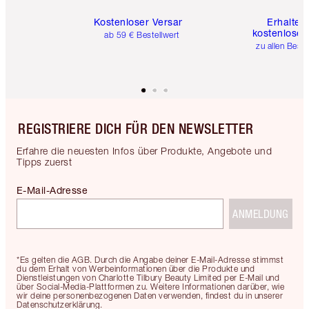
Kostenloser Versand
Erhalte 
kostenlose 
ab 59 € Bestellwert
zu allen Best
REGISTRIERE DICH FÜR DEN NEWSLETTER
Erfahre die neuesten Infos über Produkte, Angebote und
Tipps zuerst
E-Mail-Adresse
ANMELDUNG
*Es gelten die AGB. Durch die Angabe deiner E-Mail-Adresse stimmst
du dem Erhalt von Werbeinformationen über die Produkte und
Dienstleistungen von Charlotte Tilbury Beauty Limited per E-Mail und
über Social-Media-Plattformen zu. Weitere Informationen darüber, wie
wir deine personenbezogenen Daten verwenden, findest du in unserer
Datenschutzerklärung.