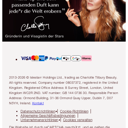
2013-2026 © Islestarr Holdings Ltd., trading as Charlotte Tilbury Beauty.
All rights reserved. Company number 08037372, registered in the United
Kingdom. Registered Office Address: 8 Surrey Street, London, United
Kingdom WC2R 2ND. VAT number: GB 144 0736 30. Responsible Person
Address: Ormond Building, 31-36 Ormond Quay Upper, Dublin 7, D07
N5YH, Ireland.
Kontakt
Datenschutzrichtlinien
Cookie-Richtlinien
Allgemeine Geschäftsbedingungen
Unternehmensrichtlinien
Cookies verwalten
Die Website ist durch reCAPTCHA geschützt, und es gelten die