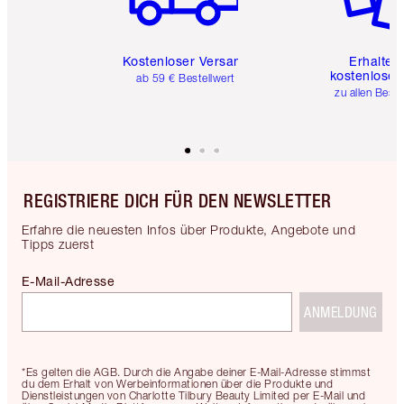
Kostenloser Versand
Erhalte 
kostenlose 
ab 59 € Bestellwert
zu allen Best
REGISTRIERE DICH FÜR DEN NEWSLETTER
Erfahre die neuesten Infos über Produkte, Angebote und
Tipps zuerst
E-Mail-Adresse
ANMELDUNG
*Es gelten die AGB. Durch die Angabe deiner E-Mail-Adresse stimmst
du dem Erhalt von Werbeinformationen über die Produkte und
Dienstleistungen von Charlotte Tilbury Beauty Limited per E-Mail und