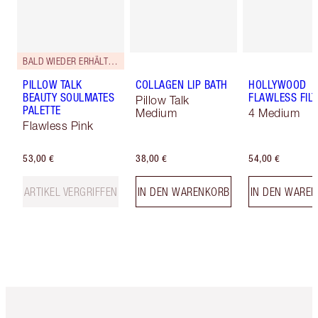
BALD WIEDER ERHÄLTLICH!
PILLOW TALK
COLLAGEN LIP BATH
HOLLYWOOD
BEAUTY SOULMATES
FLAWLESS FILT
Pillow Talk
PALETTE
Medium
4 Medium
Flawless Pink
53,00 €
38,00 €
54,00 €
ARTIKEL VERGRIFFEN
IN DEN WARENKORB
IN DEN WARE
Artikel 1 von 6
Artikel 