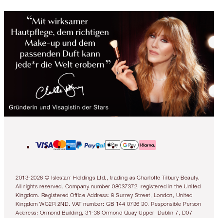
2013-2026 © Islestarr Holdings Ltd., trading as Charlotte Tilbury Beauty.
All rights reserved. Company number 08037372, registered in the United
Kingdom. Registered Office Address: 8 Surrey Street, London, United
Kingdom WC2R 2ND. VAT number: GB 144 0736 30. Responsible Person
Address: Ormond Building, 31-36 Ormond Quay Upper, Dublin 7, D07