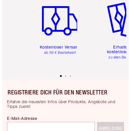
Kostenloser Versand
Erhalte 
kostenlose 
ab 59 € Bestellwert
zu allen Best
REGISTRIERE DICH FÜR DEN NEWSLETTER
Erfahre die neuesten Infos über Produkte, Angebote und
Tipps zuerst
E-Mail-Adresse
ANMELDUNG