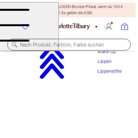
Sichere dir einen KOSTENLOSEN Bronzer-Pinsel, wenn du 120 €
ausgibst! Es gelten die AGB.
Nach Produkt, Farbton, Farbe suchen
Make-Up
Lippen
LIMITIERTE AUFLAGE!
Lippenstifte
PILLOW TALK LOVE EFFECT LIPSTICK
MATTE REVOLUTION - LOVE TALK
38,00 €
(
10.857,00 €
/
1
kg
)