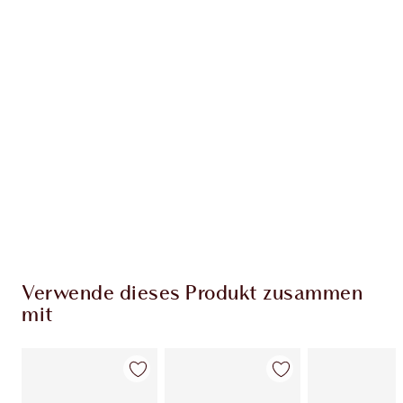
EXKLUSIV-ANGEBOTE BEI CHARLOTTE TILBURY
Charlottes Darlings Treue-Club. Sammle bei
jedem Einkauf Treuetaler!
Kostenloser Standardversand wenn du
59,00 €ausgibst
Wähle zwei kostenlose Proben beim Checkout
aus
Verwende dieses Produkt zusammen
mit