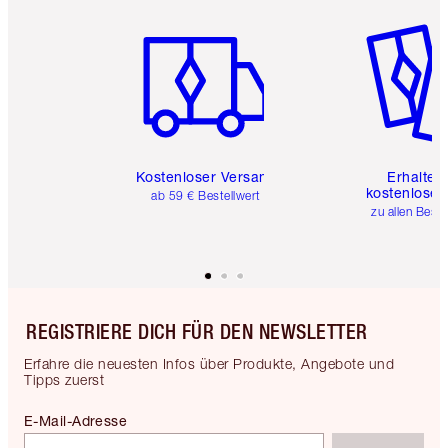
Artikel 1 von 6
Artikel 
Kostenloser Versand
Erhalte 
kostenlose 
ab 59 € Bestellwert
zu allen Best
REGISTRIERE DICH FÜR DEN NEWSLETTER
Erfahre die neuesten Infos über Produkte, Angebote und
Tipps zuerst
E-Mail-Adresse