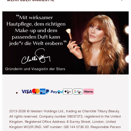
2013-2026 © Islestarr Holdings Ltd., trading as Charlotte Tilbury Beauty.
All rights reserved. Company number 08037372, registered in the United
Kingdom. Registered Office Address: 8 Surrey Street, London, United
Kingdom WC2R 2ND. VAT number: GB 144 0736 30. Responsible Person