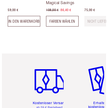
Magical Savings
59,00 €
108,00 €
86,40 €
75,00 €
IN DEN WARENKORB
FARBEN WÄHLEN
NICHT LIEFE
Artikel 1 von 6
Artikel 
Kostenloser Versand
Erhalte 
kostenlose 
ab 59 € Bestellwert