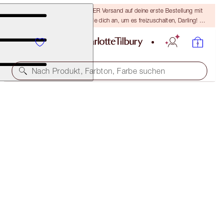
15 % Rabatt & KOSTENLOSER Versand auf deine erste Bestellung mit
dem Code DARLING15 – melde dich an, um es freizuschalten, Darling! Es
gelten die AGB.
Nach Produkt, Farbton, Farbe suchen
EXKLUSIVE ONLINE-ANGEBOTE
CHARLOTTE'S MAGIC STAR
LIMITED EDITION HIGHLIGHTER
39,00 €
(
3.250,00 €
/
1
kg
)