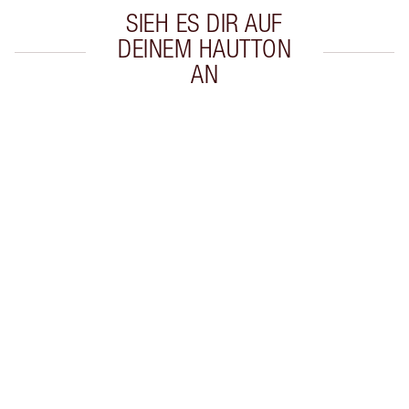
SIEH ES DIR AUF
DEINEM HAUTTON
AN
Artikel 1 von 20
Arti