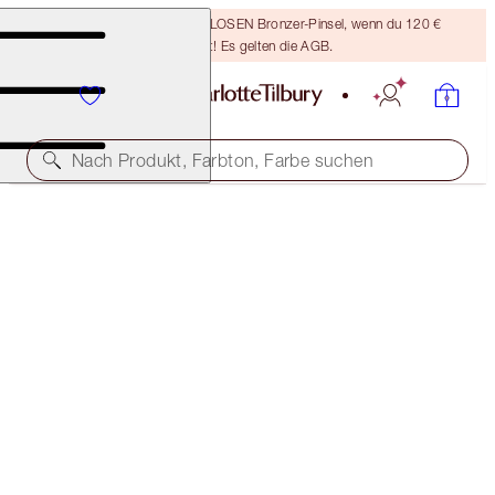
Sichere dir einen KOSTENLOSEN Bronzer-Pinsel, wenn du 120 €
ausgibst! Es gelten die AGB.
Nach Produkt, Farbton, Farbe suchen
45 % RABATT
LUXURY PALETTE EYESHADOW TRIO
OFFER ENDED
168,00 €